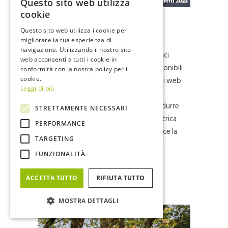
Questo sito web utilizza
ITALIAN
cookie
2022: la nuova gamma prodotti
ENGLISH
Questo sito web utilizza i cookie per
distribuita da FIVE
migliorare la tua esperienza di
navigazione. Utilizzando il nostro sito
Tutte le novità di gamma veicoli elettrici
web acconsenti a tutti i cookie in
2022, distribuita da FIVE sono ora disponibili
conformità con la nostra policy per i
cookie.
nei cataloghi prodotto presenti sui siti web
Leggi di più
di ciascun brand distribuito. FIVE, la cui
mission sin dalla nascita è quella di produrre
STRETTAMENTE NECESSARI
e distribuire veicoli per la mobilità elettrica
PERFORMANCE
leggera sostenibile, ogni anno arricchisce la
TARGETING
propria gamma con modelli pensati per
FUNZIONALITÀ
diverse tipologie d’utilizzo....
11 Marzo, 2022
ACCETTA TUTTO
RIFIUTA TUTTO
MOSTRA DETTAGLI