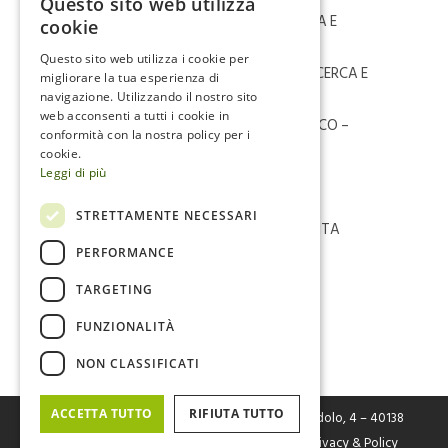
Questo sito web utilizza
ITALIAN
PERITO MECCANICO- AREA RICERCA E
cookie
SVILUPPO
ENGLISH
Questo sito web utilizza i cookie per
INGEGNERE MECCANICO – AREA RICERCA E
migliorare la tua esperienza di
SVILUPPO
navigazione. Utilizzando il nostro sito
web acconsenti a tutti i cookie in
INGEGNERE ELETTRICO/ELETTRONICO –
conformità con la nostra policy per i
AREA RICERCA E SVILUPPO
cookie.
Leggi di più
IMPIEGATO CONTABILITÀ – AREA
AMMINISTRAZIONE E CONTABILITÀ
STRETTAMENTE NECESSARI
TECNICO ASSISTENZA POST VENDITA
SCOOTER ELETTRICI E RICAMBI
PERFORMANCE
TARGETING
FUNZIONALITÀ
Invia il tuo curriculum alla pagina
dedicata,
completando il form
.
NON CLASSIFICATI
ACCETTA TUTTO
RIFIUTA TUTTO
FIVE Srl
– Fabbrica Italiana Veicoli Elettrici Via Cerodolo, 4 – 40138
Bologna – P.I. / C.F. / Reg. Imp. Bo n. 03326931205 |
Privacy & Policy