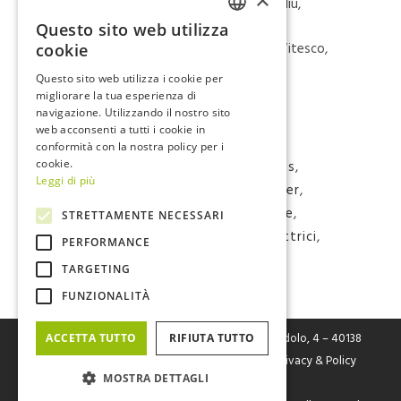
Hyba, JAMA, Kawasaki, KTM, KYMCO, Niu,
Piaggio, Polaris, Roki, Samsung, Sinbon,
Questo sito web utilizza
ITALIAN
Sumitomo Electric, Suzuki, Swobbee, Vitesco,
cookie
VeNetWork, Yamaha.
ENGLISH
Questo sito web utilizza i cookie per
migliorare la tua esperienza di
Scarica il comunicato stampa
.
navigazione. Utilizzando il nostro sito
web acconsenti a tutti i cookie in
conformità con la nostra policy per i
Tags:
#batteries
,
#electric vehicles
,
cookie.
Leggi di più
#electricmobility
,
#electricscooter
,
#eMobility
,
#italwin
,
#produzione
,
STRETTAMENTE NECESSARI
#renewableenergy
,
#scooter elettrici
,
PERFORMANCE
#sustainability
,
#wayel
,
mobilità
TARGETING
elettrica
,
mobilità sostenibile
FUNZIONALITÀ
FIVE Srl
– Fabbrica Italiana Veicoli Elettrici Via Cerodolo, 4 – 40138
ACCETTA TUTTO
RIFIUTA TUTTO
Bologna – P.I. / C.F. / Reg. Imp. Bo n. 03326931205 |
Privacy & Policy
MOSTRA DETTAGLI
Cookies