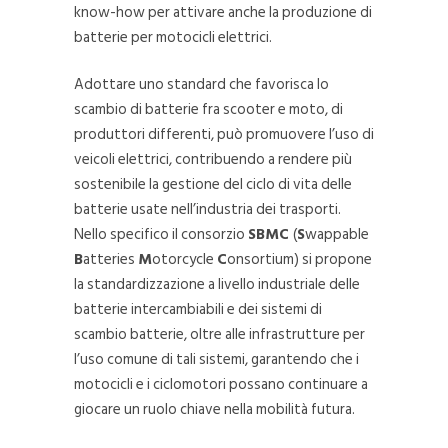
know-how per attivare anche la produzione di
batterie per motocicli elettrici.
Adottare uno standard che favorisca lo
scambio di batterie fra scooter e moto, di
produttori differenti, può promuovere l’uso di
veicoli elettrici, contribuendo a rendere più
sostenibile la gestione del ciclo di vita delle
batterie usate nell’industria dei trasporti.
Nello specifico il consorzio
SBMC
(
S
wappable
B
atteries
M
otorcycle
C
onsortium) si propone
la standardizzazione a livello industriale delle
batterie intercambiabili e dei sistemi di
scambio batterie, oltre alle infrastrutture per
l’uso comune di tali sistemi, garantendo che i
motocicli e i ciclomotori possano continuare a
giocare un ruolo chiave nella mobilità futura.