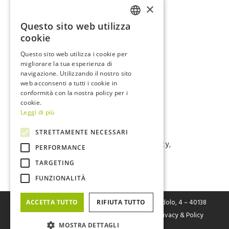
×
Samsung
, sinonimo di qualità e
affidabilità, e sono
certificate
Questo sito web utilizza
secondo la norma
UN 38.3.
che
ITALIAN
cookie
prevede numerosi test (altitudinale,
ENGLISH
Questo sito web utilizza i cookie per
termico, di vibrazione, d’impatto, di
migliorare la tua esperienza di
sovraccarico ecc.) determinanti per la
navigazione. Utilizzando il nostro sito
sicurezza.
web acconsenti a tutti i cookie in
conformità con la nostra policy per i
cookie.
Leggi di più
Tags:
#batteries
,
#eMobility
,
STRETTAMENTE NECESSARI
#renewableenergy
,
#sustainability
,
PERFORMANCE
#termalgroup
,
mobilità elettrica
,
TARGETING
mobilità sostenibile
FUNZIONALITÀ
FIVE Srl
– Fabbrica Italiana Veicoli Elettrici Via Cerodolo, 4 – 40138
ACCETTA TUTTO
RIFIUTA TUTTO
Bologna – P.I. / C.F. / Reg. Imp. Bo n. 03326931205 |
Privacy & Policy
MOSTRA DETTAGLI
Cookies