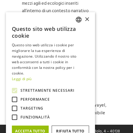
mezzi agili ed ecologici inseriti
all’interno di un contesto narrativo
×
coinvolgente e intenso.
Questo sito web utilizza
ITALIAN
Una soluzione di product
cookie
placement
, che permette di
ENGLISH
Questo sito web utilizza i cookie per
aumentare la brand awareness per i
migliorare la tua esperienza di
marchi Wayel e Italwin, e di associare la
navigazione. Utilizzando il nostro sito
loro identità a stili di vita sani, da
web acconsenti a tutti i cookie in
conformità con la nostra policy per i
sempre promossi e sostenuti da FIVE.
cookie.
Leggi di più
STRETTAMENTE NECESSARI
Tags:
#italwin
,
#renewableenergy
,
PERFORMANCE
#sustainability
,
#termalgroup
,
#wayel
,
TARGETING
mobilità elettrica
,
mobilità sostenibile
FUNZIONALITÀ
FIVE Srl
– Fabbrica Italiana Veicoli Elettrici Via Cerodolo, 4 – 40138
ACCETTA TUTTO
RIFIUTA TUTTO