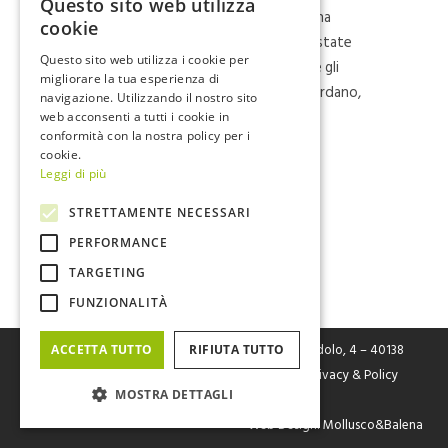
Questo sito web utilizza
La nostra rassegna stampa raccoglie una
ITALIAN
cookie
selezione di articoli pubblicati dalle testate
ENGLISH
Questo sito web utilizza i cookie per
giornalistiche nazionali. Se vuoi leggere gli
migliorare la tua esperienza di
articoli di stampa nazionale che ci riguardano,
navigazione. Utilizzando il nostro sito
puoi scaricare il
file in formato PDF
.
web acconsenti a tutti i cookie in
conformità con la nostra policy per i
cookie.
Leggi di più
STRETTAMENTE NECESSARI
PERFORMANCE
TARGETING
FUNZIONALITÀ
FIVE Srl
– Fabbrica Italiana Veicoli Elettrici Via Cerodolo, 4 – 40138
ACCETTA TUTTO
RIFIUTA TUTTO
Bologna – P.I. / C.F. / Reg. Imp. Bo n. 03326931205 |
Privacy & Policy
MOSTRA DETTAGLI
Cookies
Web Design
: Mollusco&Balena