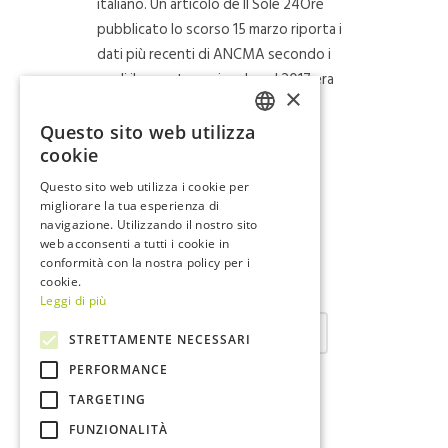
italiano. Un articolo de Il Sole 24Ore
pubblicato lo scorso 15 marzo riporta i
dati più recenti di ANCMA secondo i
quali il mercato nazionale nel 2017 era
×
pari a un milione e 700 mila pezzi
venduti....
Questo sito web utilizza
ITALIAN
cookie
ENGLISH
Questo sito web utilizza i cookie per
Read More
migliorare la tua esperienza di
navigazione. Utilizzando il nostro sito
web acconsenti a tutti i cookie in
conformità con la nostra policy per i
cookie.
Leggi di più
1
2
3
4
STRETTAMENTE NECESSARI
PERFORMANCE
TARGETING
FUNZIONALITÀ