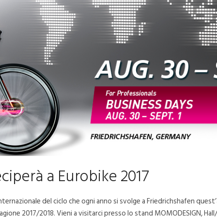
eciperà a Eurobike 2017
nternazionale del ciclo che ogni anno si svolge a Friedrichshafen quest
tagione 2017/2018. Vieni a visitarci presso lo stand MOMODESIGN, Hal