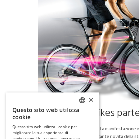
×
21 Ago
Fivebikes part
Questo sito web utilizza
ITALIAN
cookie
ENGLISH
Questo sito web utilizza i cookie per
EUROBIKE 2017 è alle porte! La manifestazione i
migliorare la tua esperienza di
FIVEBIKES parteciperà con tante novità della s
navigazione. Utilizzando il nostro sito