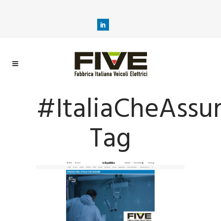
#italiaCheAss
Tag