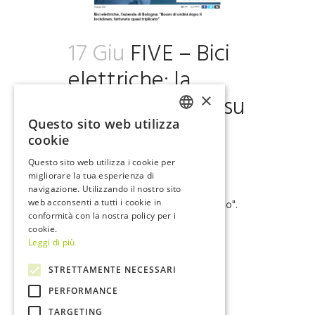
17 Giu
FIVE – Bici
elettriche: la
video intervista su
×
RepTv
Questo sito web utilizza
ITALIAN
cookie
ENGLISH
Questo sito web utilizza i cookie per
FIVE - Bici elettriche, l'azienda di
migliorare la tua esperienza di
Bologna: "Boom di ordini dopo il
navigazione. Utilizzando il nostro sito
lockdown, fatturato quasi triplicato".
web acconsenti a tutti i cookie in
conformità con la nostra policy per i
La video intervista su RepTv....
cookie.
Leggi di più
Read More
STRETTAMENTE NECESSARI
PERFORMANCE
TARGETING