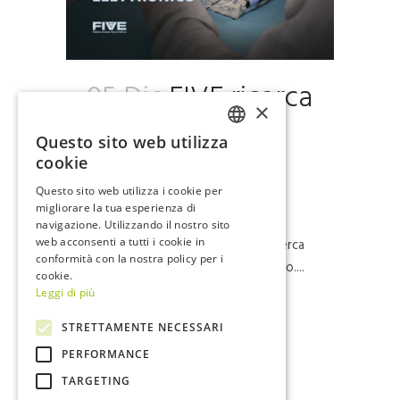
05 Dic
FIVE ricerca
×
un ingegnere
Questo sito web utilizza
elettronico o
ITALIAN
cookie
elettrico
ENGLISH
Questo sito web utilizza i cookie per
migliorare la tua esperienza di
navigazione. Utilizzando il nostro sito
web acconsenti a tutti i cookie in
Per ampliamento organico, FIVE ricerca
conformità con la nostra policy per i
un ingegnere elettrico o elettronico....
cookie.
Leggi di più
Read More
STRETTAMENTE NECESSARI
PERFORMANCE
TARGETING