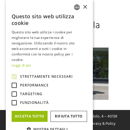
×
04 Lug
FIVE.
Questo sito web utilizza
ITALIAN
Inaugurazione della
cookie
ENGLISH
Fabbrica
Questo sito web utilizza i cookie per
migliorare la tua esperienza di
navigazione. Utilizzando il nostro sito
web acconsenti a tutti i cookie in
conformità con la nostra policy per i
cookie.
Leggi di più
STRETTAMENTE NECESSARI
PERFORMANCE
TARGETING
FUNZIONALITÀ
FIVE Srl
– Fabbrica Italiana Veicoli Elettrici Via Cerodolo, 4 – 40138
ACCETTA TUTTO
RIFIUTA TUTTO
Bologna – P.I. / C.F. / Reg. Imp. Bo n. 03326931205 |
Privacy & Policy
MOSTRA DETTAGLI